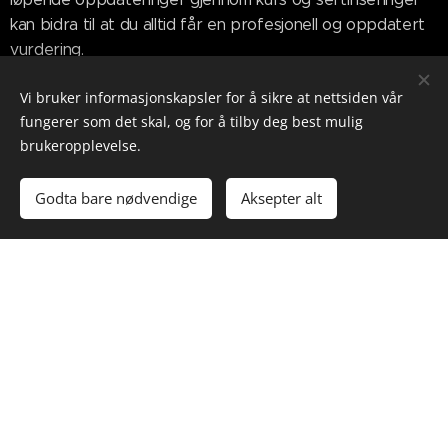
kan bidra til at du alltid får en profesjonell og oppdatert
vurdering.
Vi bruker informasjonskapsler for å sikre at nettsiden vår
fungerer som det skal, og for å tilby deg best mulig
brukeropplevelse.
Godta bare nødvendige
Aksepter alt
Se våre priser her
MULIGHET TIL Å UTSETTE BETALINGEN RENTEFRITT I
INNTIL 6 MÅNEDER ELLER DELBETALE!