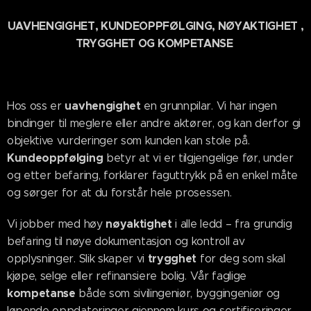
UAVHENGIGHET, KUNDEOPPFØLGING, NØYAKTIGHET ,
TRYGGHET OG KOMPETANSE
uavhengighet
Hos oss er
en grunnpilar. Vi har ingen
bindinger til meglere eller andre aktører, og kan derfor gi
objektive vurderinger som kunden kan stole på.
Kundeoppfølging
betyr at vi er tilgjengelige før, under
og etter befaring, forklarer faguttrykk på en enkel måte
og sørger for at du forstår hele prosessen.
nøyaktighet
Vi jobber med høy
i alle ledd – fra grundig
befaring til nøye dokumentasjon og kontroll av
trygghet
opplysninger. Slik skaper vi
for deg som skal
kjøpe, selge eller refinansiere bolig. Vår faglige
kompetanse
både som sivilingeniør, byggingeniør og
løpende oppdateringer gjennom kurs og sertifiseringer